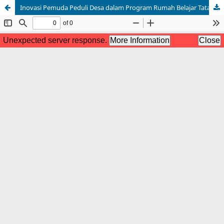
Inovasi Pemuda Peduli Desa dalam Program Rumah Belajar Tata Kelola Drainase di Tambaksari, Pasuruan